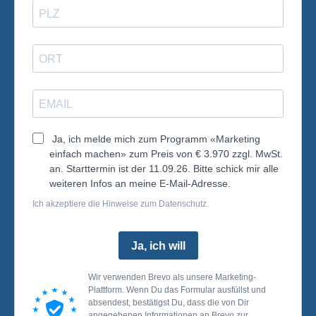
Ja, ich melde mich zum Programm «Marketing
einfach machen» zum Preis von € 3.970 zzgl. MwSt.
an. Starttermin ist der 11.09.26. Bitte schick mir alle
weiteren Infos an meine E-Mail-Adresse.
Ich akzeptiere die Hinweise zum Datenschutz.
Ja, ich will
Wir verwenden Brevo als unsere Marketing-
Plattform. Wenn Du das Formular ausfüllst und
absendest, bestätigst Du, dass die von Dir
angegebenen Informationen an Brevo zur